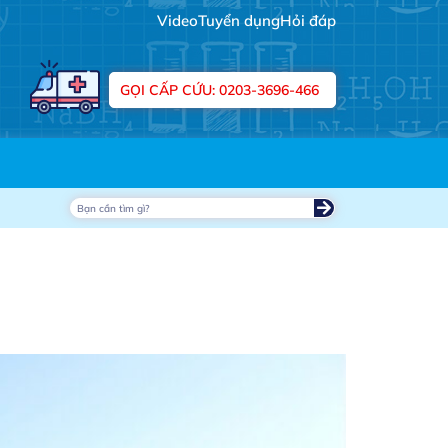
Video
Tuyển dụng
Hỏi đáp
 tôi !""
GỌI CẤP CỨU: 0203-3696-466