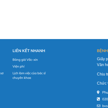
LIÊN KẾT NHANH
BỆNH
Giấy 
Bảng giá Vắc-xin
Văn hó
Viện phí
 sơ
Lịch làm việc của bác sĩ
Chịu 
chuyên khoa
Chức 
Phư
020
bvs