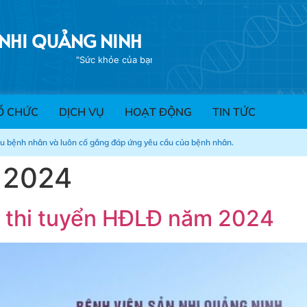
 NHI QUẢNG NINH
"Sức khỏe của bạn- Trách nhiệm của chúng
Ổ CHỨC
DỊCH VỤ
HOẠT ĐỘNG
TIN TỨC
ểu bệnh nhân và luôn cố gắng đáp ứng yêu cầu của bệnh nhân.
, 2024
an thi tuyển HĐLĐ năm 2024