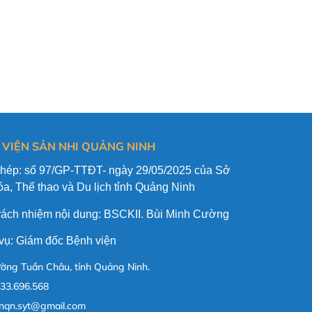
 VIỆN SẢN NHI QUẢNG NINH
phép: số 97/GP-TTĐT- ngày 29/05/2025 của Sở
a, Thể thao và Du lịch tỉnh Quảng Ninh
trách nhiệm nội dung: BSCKII. Bùi Minh Cường
vụ: Giám đốc Bệnh viện
ờng Tuần Châu, tỉnh Quảng Ninh.
33.696.568
nqn.syt@gmail.com