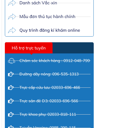
Danh sách Vắc-xin
Mẫu đơn thủ tục hành chính
Quy trình đăng kí khám online
Hỗ trợ trực tuyến
Chăm sóc khách hàng : 0912-048-799
Đường dây nóng: 096-535-1313
Trực cấp cứu lưu: 02033-696-466
Trực sản đẻ D3: 02033-696-566
Trực khoa phụ: 02033-818-111
Tư vẫn Vaccine: 0985-290-115