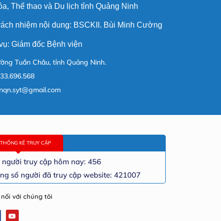
a, Thể thao và Du lịch tỉnh Quảng Ninh
trách nhiệm nội dung: BSCKII. Bùi Minh Cường
vụ: Giám đốc Bệnh viện
ờng Tuần Châu, tỉnh Quảng Ninh.
33.696.568
nqn.syt@gmail.com
THỐNG KÊ TRUY CẬP
 người truy cập hôm nay: 456
ng số người đã truy cập website: 421007
 nối với chúng tôi