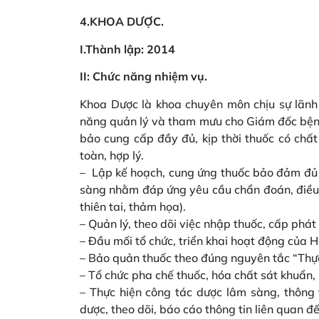
4.KHOA DƯỢC
.
I.Thành lập:
2014
II: Chức năng nhiệm vụ.
Khoa Dược là khoa chuyên môn chịu sự lãnh
năng quản lý và tham mưu cho Giám đốc bện
bảo cung cấp đầy đủ, kịp thời thuốc có chất
toàn, hợp lý.
– Lập kế hoạch, cung ứng thuốc bảo đảm đủ s
sàng nhằm đáp ứng yêu cầu chẩn đoán, điều 
thiên tai, thảm họa).
– Quản lý, theo dõi việc nhập thuốc, cấp phát
– Đầu mối tổ chức, triển khai hoạt động của Hộ
– Bảo quản thuốc theo đúng nguyên tắc “Thực
– Tổ chức pha chế thuốc, hóa chất sát khuẩn,
– Thực hiện công tác dược lâm sàng, thông 
dược, theo dõi, báo cáo thông tin liên quan