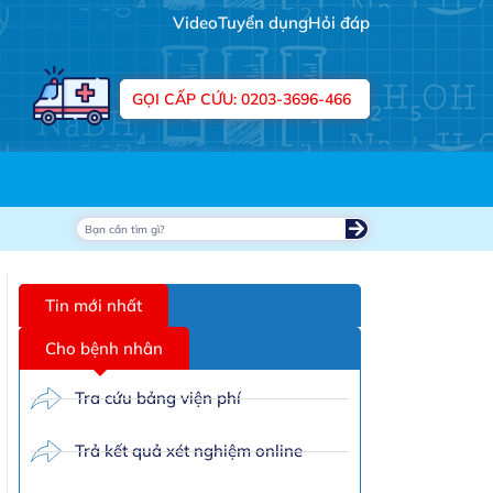
Video
Tuyển dụng
Hỏi đáp
chúng tôi !""
GỌI CẤP CỨU: 0203-3696-466
Tin mới nhất
Cho bệnh nhân
Tra cứu bảng viện phí
Trả kết quả xét nghiệm online