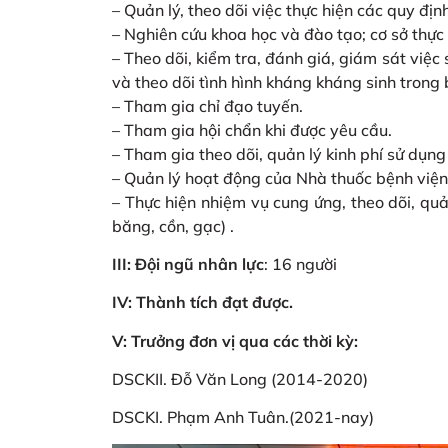
– Quản lý, theo dõi việc thực hiện các quy đị
– Nghiên cứu khoa học và đào tạo; cơ sở thực
– Theo dõi, kiểm tra, đánh giá, giám sát việc
và theo dõi tình hình kháng kháng sinh trong 
– Tham gia chỉ đạo tuyến.
– Tham gia hội chẩn khi được yêu cầu.
– Tham gia theo dõi, quản lý kinh phí sử dụng
– Quản lý hoạt động của Nhà thuốc bệnh viện
– Thực hiện nhiệm vụ cung ứng, theo dõi, quản
băng, cồn, gạc) .
III: Đội ngũ nhân lực
: 16 người
IV: Thành tích đạt được.
V: Trưởng đơn vị qua các thời kỳ:
DSCKII. Đỗ Văn Long (2014-2020)
DSCKI. Phạm Anh Tuân.(2021-nay)