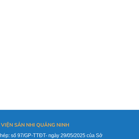
 VIỆN SẢN NHI QUẢNG NINH
phép: số 97/GP-TTĐT- ngày 29/05/2025 của Sở