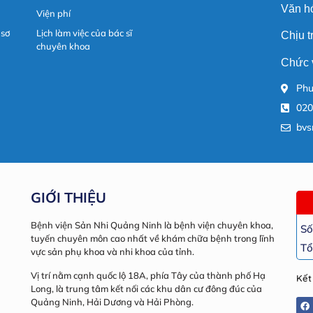
Văn hó
Viện phí
 sơ
Lịch làm việc của bác sĩ
Chịu 
chuyên khoa
Chức 
Phư
020
bvs
GIỚI THIỆU
Bệnh viện Sản Nhi Quảng Ninh là bệnh viện chuyên khoa,
Số
tuyến chuyên môn cao nhất về khám chữa bệnh trong lĩnh
Tổ
vực sản phụ khoa và nhi khoa của tỉnh.
Vị trí nằm cạnh quốc lộ 18A, phía Tây của thành phố Hạ
Kết
Long, là trung tâm kết nối các khu dân cư đông đúc của
Quảng Ninh, Hải Dương và Hải Phòng.