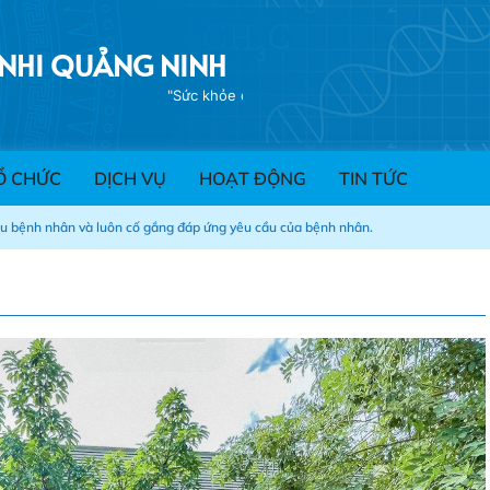
 NHI QUẢNG NINH
"Sức khỏe của bạn- Trách nhiệm của 
Ổ CHỨC
DỊCH VỤ
HOẠT ĐỘNG
TIN TỨC
ểu bệnh nhân và luôn cố gắng đáp ứng yêu cầu của bệnh nhân.