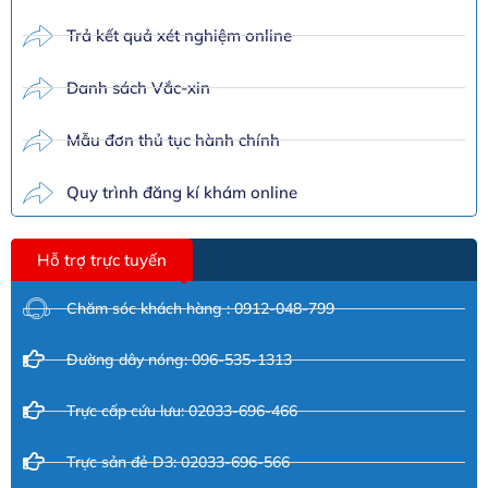
Trả kết quả xét nghiệm online
Danh sách Vắc-xin
Mẫu đơn thủ tục hành chính
Quy trình đăng kí khám online
Hỗ trợ trực tuyến
Chăm sóc khách hàng : 0912-048-799
Đường dây nóng: 096-535-1313
Trực cấp cứu lưu: 02033-696-466
Trực sản đẻ D3: 02033-696-566