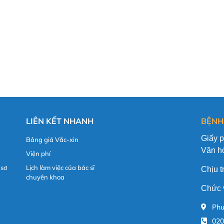
LIÊN KẾT NHANH
BỆNH
Giấy 
Bảng giá Vắc-xin
Văn hó
Viện phí
 sơ
Lịch làm việc của bác sĩ
Chịu 
chuyên khoa
Chức 
Phư
020