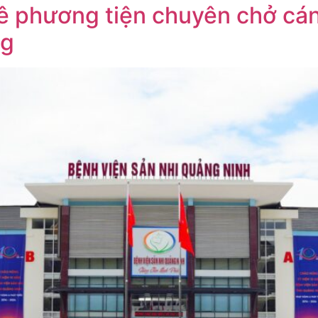
ê phương tiện chuyên chở cán
ng