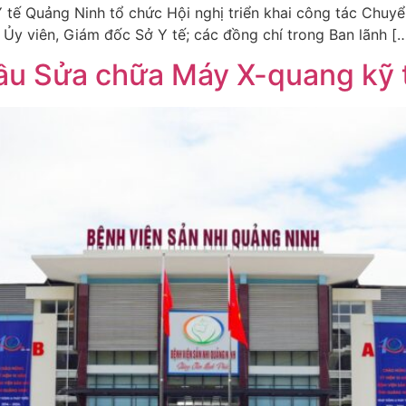
 tế Quảng Ninh tổ chức Hội nghị triển khai công tác Chuyể
 Ủy viên, Giám đốc Sở Y tế; các đồng chí trong Ban lãnh [
hầu Sửa chữa Máy X-quang kỹ 