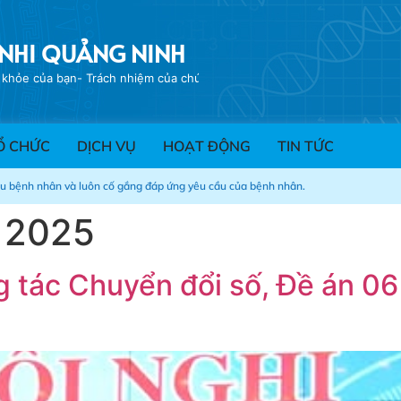
 NHI QUẢNG NINH
"Sức khỏe của bạn- Trách nhiệm của chúng tôi !""
Ổ CHỨC
DỊCH VỤ
HOẠT ĐỘNG
TIN TỨC
ểu bệnh nhân và luôn cố gắng đáp ứng yêu cầu của bệnh nhân.
, 2025
ng tác Chuyển đổi số, Đề án 06