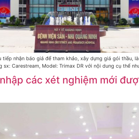
 tiếp nhận báo giá để tham khảo, xây dựng giá gói thầu, l
 sx: Carestream, Model: Trimax DR với nội dung cụ thể nh
 nhập các xét nghiệm mới đượ