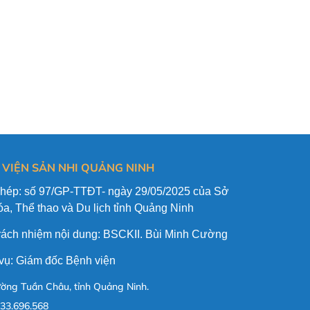
 VIỆN SẢN NHI QUẢNG NINH
phép: số 97/GP-TTĐT- ngày 29/05/2025 của Sở
a, Thể thao và Du lịch tỉnh Quảng Ninh
trách nhiệm nội dung: BSCKII. Bùi Minh Cường
vụ: Giám đốc Bệnh viện
ờng Tuần Châu, tỉnh Quảng Ninh.
33.696.568