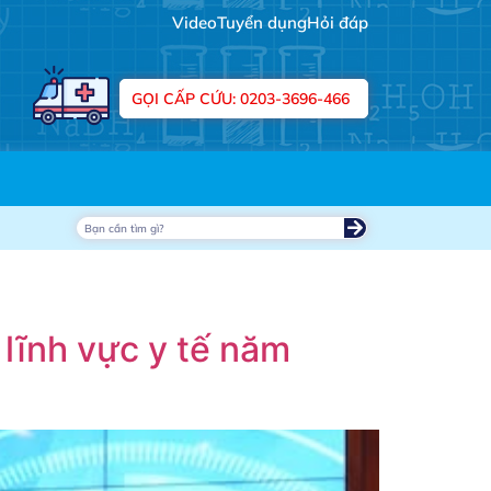
Video
Tuyển dụng
Hỏi đáp
GỌI CẤP CỨU: 0203-3696-466
 lĩnh vực y tế năm