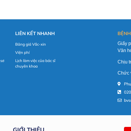
LIÊN KẾT NHANH
BỆNH
Giấy 
Bảng giá Vắc-xin
Văn hó
Viện phí
 sơ
Lịch làm việc của bác sĩ
Chịu 
chuyên khoa
Chức 
Phư
020
bvs
GIỚI THIỆU