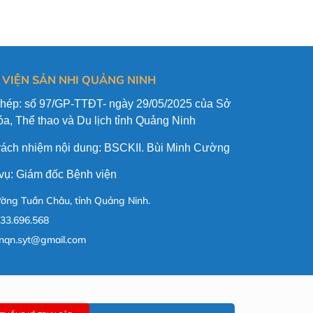
 VIỆN SẢN NHI QUẢNG NINH
phép: số 97/GP-TTĐT- ngày 29/05/2025 của Sở
a, Thể thao và Du lịch tỉnh Quảng Ninh
trách nhiệm nội dung: BSCKII. Bùi Minh Cường
vụ: Giám đốc Bệnh viện
ờng Tuần Châu, tỉnh Quảng Ninh.
33.696.568
nqn.syt@gmail.com