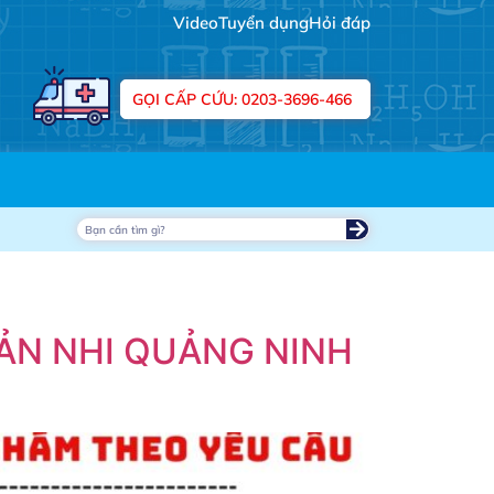
Video
Tuyển dụng
Hỏi đáp
GỌI CẤP CỨU: 0203-3696-466
SẢN NHI QUẢNG NINH