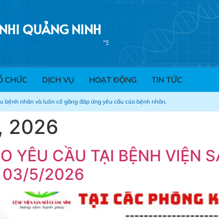
 NHI QUẢNG NINH
Ổ CHỨC
DỊCH VỤ
HOẠT ĐỘNG
TIN TỨC
ểu bệnh nhân và luôn cố gắng đáp ứng yêu cầu của bệnh nhân.
, 2026
O YÊU CẦU TẠI BỆNH VIỆN 
 03/5/2026