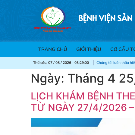
BỆNH VIỆN SẢN
ức khỏe của bạn- Trách nhiệm của chúng tôi !""
TRANG CHỦ
GIỚI THIỆU
CƠ CẤU T
Thứ sáu, 07 / 08 / 2026 - 03:29:00
Chúng tôi luôn thấu hi
Ngày:
Tháng 4 25
LỊCH KHÁM BỆNH THE
TỪ NGÀY 27/4/2026 –