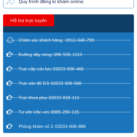
Quy trình đăng kí khám online
Hỗ trợ trực tuyến
Chăm sóc khách hàng : 0912-048-799
Đường dây nóng: 096-535-1313
Trực cấp cứu lưu: 02033-696-466
Trực sản đẻ D3: 02033-696-566
Trực khoa phụ: 02033-818-111
Tư vấn Vắc-xin: 0985-290-115
Phòng khám số 2: 02033-606-886