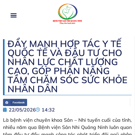
TRANG CHỦ
GIỚI THIỆU
CƠ CẤU TỔ CHỨC
DỊCH VỤ
HOẠT ĐỘNG
TIN TỨC
ĐẨY MẠNH HỢP TÁC Y TẾ
QUỐC TẾ VÀ ĐẦU TƯ CHO
NHÂN LỰC CHẤT LƯỢNG
CAO, GÓP PHẦN NÂNG
TẦM CHĂM SÓC SỨC KHỎE
NHÂN DÂN
Facebook
22/05/2026
14:32
Là bệnh viện chuyên khoa Sản – Nhi tuyến cuối của tỉnh,
nhiều năm qua Bệnh viện Sản Nhi Quảng Ninh luôn quan
tâm đầu tư đẩy mạnh công tác phát triển đội ngũ nhân