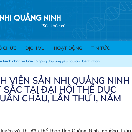
 NHI QUẢNG NINH
Ổ CHỨC
DỊCH VỤ
HOẠT ĐỘNG
TIN TỨC
ểu bệnh nhân và luôn cố gắng đáp ứng yêu cầu của bệnh nhân.
H VIỆN SẢN NHI QUẢNG NINH
 SẮC TẠI ĐẠI HỘI THỂ DỤC
UẦN CHÂU, LẦN THỨ I, NĂM
luyện và Thi đấu thể thao tỉnh Quảng Ninh, phường Tuần