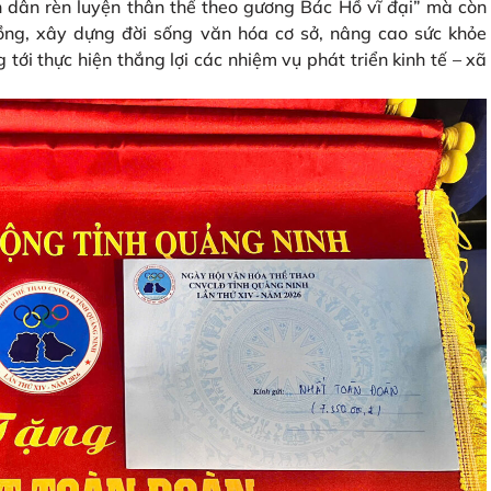
n dân rèn luyện thân thể theo gương Bác Hồ vĩ đại” mà còn
ồng, xây dựng đời sống văn hóa cơ sở, nâng cao sức khỏe
 tới thực hiện thắng lợi các nhiệm vụ phát triển kinh tế – xã