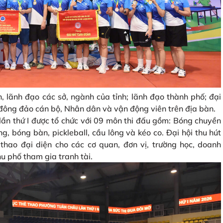
h, lãnh đạo các sở, ngành của tỉnh; lãnh đạo thành phố; đại
 đông đảo cán bộ, Nhân dân và vận động viên trên địa bàn.
ần thứ I được tổ chức với 09 môn thi đấu gồm: Bóng chuyền
g, bóng bàn, pickleball, cầu lông và kéo co. Đại hội thu hút
hao đại diện cho các cơ quan, đơn vị, trường học, doanh
hu phố tham gia tranh tài.