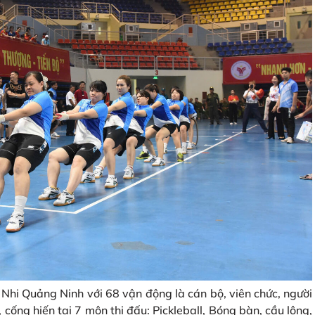
Nhi Quảng Ninh với 68 vận động là cán bộ, viên chức, người
 cống hiến tại 7 môn thi đấu: Pickleball, Bóng bàn, cầu lông,