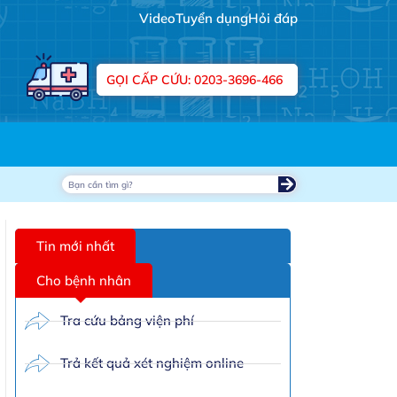
Video
Tuyển dụng
Hỏi đáp
GỌI CẤP CỨU: 0203-3696-466
Tin mới nhất
Cho bệnh nhân
Tra cứu bảng viện phí
Trả kết quả xét nghiệm online