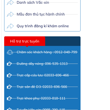
Danh sách Vắc-xin
Mẫu đơn thủ tục hành chính
Quy trình đăng kí khám online
Hỗ trợ trực tuyến
Chăm sóc khách hàng : 0912-048-799
Đường dây nóng: 096-535-1313
Trực cấp cứu lưu: 02033-696-466
Trực sản đẻ D3: 02033-696-566
Trực khoa phụ: 02033-818-111
Tư vấn Vắc-xin: 0985-290-115