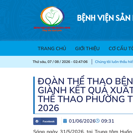
BỆNH VIỆN SẢN
"Sức khỏe của bạn- Trách nhiệm của chúng tôi !""
TRANG CHỦ
GIỚI THIỆU
CƠ CẤU T
Thứ sáu, 07 / 08 / 2026 - 02:47:08
Chúng tôi luôn thấu hi
ĐOÀN THỂ THAO BỆN
GIÀNH KẾT QUẢ XUẤT
THỂ THAO PHƯỜNG T
2026
01/06/2026
09:31
Facebook
Sáng ngày 31/5/2026, tại Trung tâm Huấn 