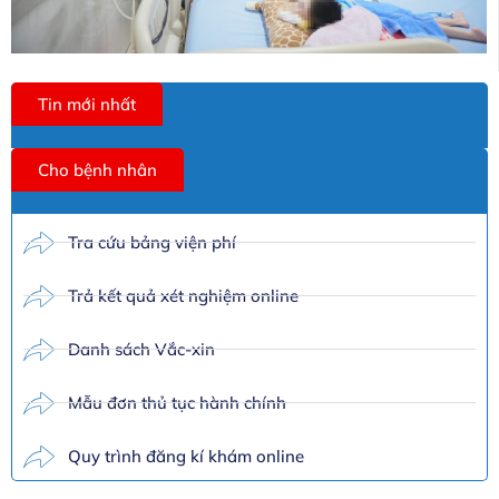
Tin mới nhất
Cho bệnh nhân
Tra cứu bảng viện phí
Trả kết quả xét nghiệm online
Danh sách Vắc-xin
Mẫu đơn thủ tục hành chính
Quy trình đăng kí khám online