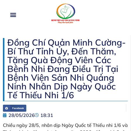
TRANG CHỦ
GIỚI THIỆU
CƠ CẤU TỔ CHỨC
DỊCH VỤ
HOẠT ĐỘNG
TIN TỨC
Đồng Chí Quản Minh Cường-
Bí Thư Tỉnh Ủy, Đến Thăm,
Tặng Quà Động Viên Các
Bệnh Nhi Đang Điều Trị Tại
Bệnh Viện Sản Nhi Quảng
Ninh Nhân Dịp Ngày Quốc
Tế Thiếu Nhi 1/6
Facebook
28/05/2026
18:31
Chiều ngày 28/5, nhân dịp Ngày Quốc tế Thiếu nhi 1/6 và