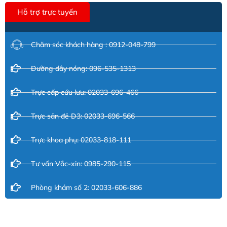
Hỗ trợ trực tuyến
Chăm sóc khách hàng : 0912-048-799
Đường dây nóng: 096-535-1313
Trực cấp cứu lưu: 02033-696-466
Trực sản đẻ D3: 02033-696-566
Trực khoa phụ: 02033-818-111
Tư vấn Vắc-xin: 0985-290-115
Phòng khám số 2: 02033-606-886