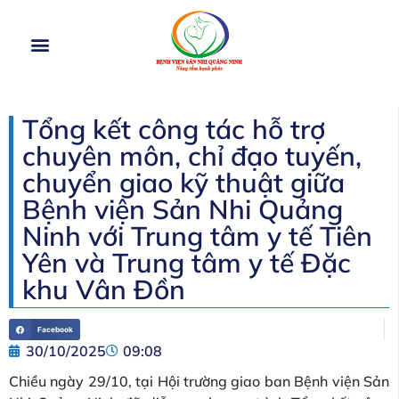
TRANG CHỦ
GIỚI THIỆU
CƠ CẤU TỔ CHỨC
DỊCH VỤ
HOẠT ĐỘNG
TIN TỨC
Tổng kết công tác hỗ trợ
chuyên môn, chỉ đạo tuyến,
chuyển giao kỹ thuật giữa
Bệnh viện Sản Nhi Quảng
Ninh với Trung tâm y tế Tiên
Yên và Trung tâm y tế Đặc
khu Vân Đồn
Facebook
30/10/2025
09:08
Chiều ngày 29/10, tại Hội trường giao ban Bệnh viện Sản