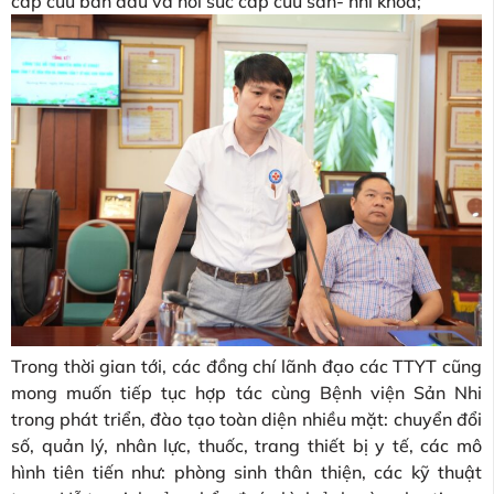
cấp cứu ban đầu và hồi sức cấp cứu sản- nhi khoa;
Trong thời gian tới, các đồng chí lãnh đạo các TTYT cũng
mong muốn tiếp tục hợp tác cùng Bệnh viện Sản Nhi
trong phát triển, đào tạo toàn diện nhiều mặt: chuyển đổi
số, quản lý, nhân lực, thuốc, trang thiết bị y tế, các mô
hình tiên tiến như: phòng sinh thân thiện, các kỹ thuật