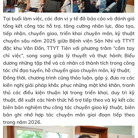
Tại buổi làm việc, các đơn vị y tế đã báo cáo và đánh giá
tổng kết công tác hỗ trợ, tăng cường nhân lực, đào tạo,
tiếp nhận, chuyển giao, triển khai chuyên môn, kỹ thuật
chuyên sâu năm 2025 giữa Bệnh viện Sản Nhi và TTYT
đặc khu Vân Đồn, TTYT Tiên với phương trâm “cầm tay
chỉ việc”, song song giữa lý thuyết và thực hành; Biểu
dương những tập thể và cá nhân có thành tích trong công
tác chỉ đạo tuyến, hỗ chuyển giao chuyên môn, kỹ thuật;
Đồng thời, chương trình cũng thảo luận, góp ý, đưa ra các
kiến nghị giải pháp khắc phục những mặt khó khăn, tranh
thủ các điều kiện thuận lợi trong triển khai, duy trì kỹ
thuật, đề xuất các hình thức hỗ trợ tiếp theo và ký kết các
biên bản nghiệm thu công tác chuyển giao kỹ thuật, biên
bản ghi nhớ hợp tác chuyên môn giai đoạn tiếp theo
trong năm 2026.