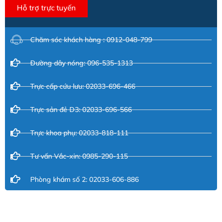
Hỗ trợ trực tuyến
Chăm sóc khách hàng : 0912-048-799
Đường dây nóng: 096-535-1313
Trực cấp cứu lưu: 02033-696-466
Trực sản đẻ D3: 02033-696-566
Trực khoa phụ: 02033-818-111
Tư vấn Vắc-xin: 0985-290-115
Phòng khám số 2: 02033-606-886