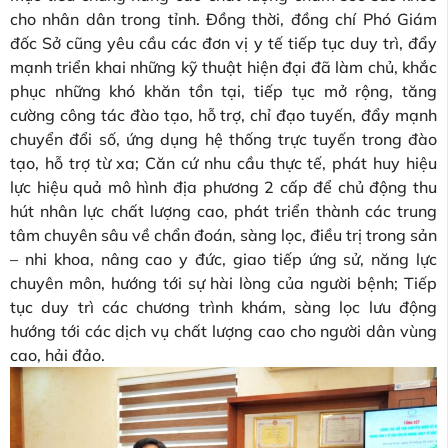
cho nhân dân trong tỉnh. Đồng thời, đồng chí Phó Giám
đốc Sở cũng yêu cầu các đơn vị y tế tiếp tục duy trì, đẩy
mạnh triển khai những kỹ thuật hiện đại đã làm chủ, khắc
phục những khó khăn tồn tại, tiếp tục mở rộng, tăng
cường công tác đào tạo, hỗ trợ, chỉ đạo tuyến, đẩy mạnh
chuyển đổi số, ứng dụng hệ thống trực tuyến trong đào
tạo, hỗ trợ từ xa; Căn cứ nhu cầu thực tế, phát huy hiệu
lực hiệu quả mô hình địa phương 2 cấp để chủ động thu
hút nhân lực chất lượng cao, phát triển thành các trung
tâm chuyên sâu về chẩn đoán, sàng lọc, điều trị trong sản
– nhi khoa, nâng cao y đức, giao tiếp ứng sử, năng lực
chuyên môn, hướng tới sự hài lòng của người bệnh; Tiếp
tục duy trì các chương trình khám, sàng lọc lưu động
hướng tới các dịch vụ chất lượng cao cho người dân vùng
cao, hải đảo.