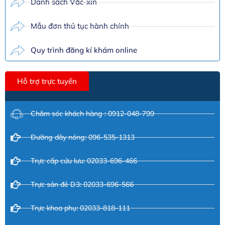
Danh sách Vắc-xin
Mẫu đơn thủ tục hành chính
Quy trình đăng kí khám online
Hỗ trợ trực tuyến
Chăm sóc khách hàng : 0912-048-799
Đường dây nóng: 096-535-1313
Trực cấp cứu lưu: 02033-696-466
Trực sản đẻ D3: 02033-696-566
Trực khoa phụ: 02033-818-111