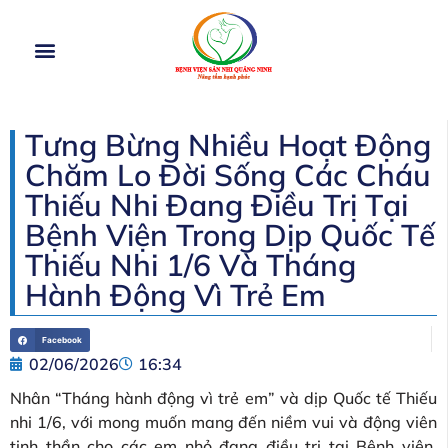
TRANG CHỦ
GIỚI THIỆU
CƠ CẤU TỔ CHỨC
DỊCH VỤ
HOẠT ĐỘNG
TIN TỨC
Tưng Bừng Nhiều Hoạt Động
Chăm Lo Đời Sống Các Cháu
Thiếu Nhi Đang Điều Trị Tại
Bệnh Viện Trong Dịp Quốc Tế
Thiếu Nhi 1/6 Và Tháng
Hành Động Vì Trẻ Em
Facebook
02/06/2026
16:34
Nhân “Tháng hành động vì trẻ em” và dịp Quốc tế Thiếu
nhi 1/6, với mong muốn mang đến niềm vui và động viên
tinh thần cho các em nhỏ đang điều trị tại Bệnh viện.