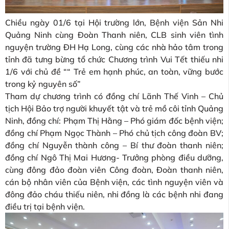
Chiều ngày 01/6 tại Hội trường lớn, Bệnh viện Sản Nhi
Quảng Ninh cùng Đoàn Thanh niên, CLB sinh viên tình
nguyện trường ĐH Hạ Long, cùng các nhà hảo tâm trong
tỉnh đã tưng bừng tổ chức Chương trình Vui Tết thiếu nhi
1/6 với chủ đề ““ Trẻ em hạnh phúc, an toàn, vững bước
trong kỷ nguyên số”
Tham dự chương trình có đồng chí Lãnh Thế Vinh – Chủ
tịch Hội Bảo trợ người khuyết tật và trẻ mồ côi tỉnh Quảng
Ninh, đồng chí: Phạm Thị Hằng – Phó giám đốc bệnh viện;
đồng chí Phạm Ngọc Thành – Phó chủ tịch công đoàn BV;
đồng chí Nguyễn thành công – Bí thư đoàn thanh niên;
đồng chí Ngô Thị Mai Hương- Trưởng phòng điều dưỡng,
cùng đông đảo đoàn viên Công đoàn, Đoàn thanh niên,
cán bộ nhân viên của Bệnh viện, các tình nguyện viên và
đông đảo cháu thiếu niên, nhi đồng là các bệnh nhi đang
điều trị tại bệnh viện.