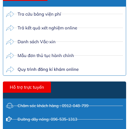
Tra cứu bảng viện phí
Trả kết quả xét nghiệm online
Danh sách Vắc-xin
Mẫu đơn thủ tục hành chính
Quy trình đăng kí khám online
Hỗ trợ trực tuyến
Chăm sóc khách hàng : 0912-048-799
Đường dây nóng: 096-535-1313