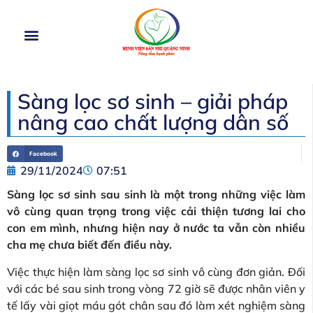
TRANG CHỦ
GIỚI THIỆU
CƠ CẤU TỔ CHỨC
DỊCH VỤ
HOẠT ĐỘNG
TIN TỨC
Sàng lọc sơ sinh – giải pháp
nâng cao chất lượng dân số
Facebook
29/11/2024
07:51
Sàng lọc sơ sinh sau sinh là một trong những việc làm
vô cùng quan trọng trong việc cải thiện tương lai cho
con em mình, nhưng hiện nay ở nước ta vẫn còn nhiều
cha mẹ chưa biết đến điều này.
Việc thực hiện làm sàng lọc sơ sinh vô cùng đơn giản. Đối
với các bé sau sinh trong vòng 72 giờ sẽ được nhân viên y
tế lấy vài giọt máu gót chân sau đó làm xét nghiệm sàng