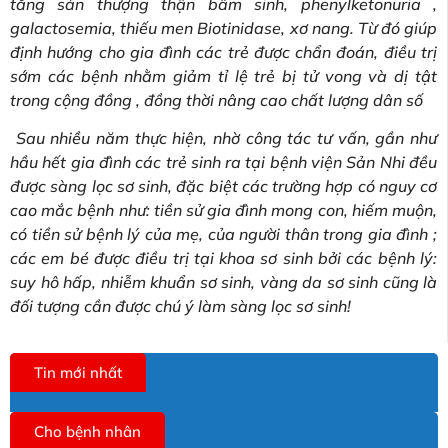
tăng sản thượng thận bẩm sinh, phenylketonuria ,
galactosemia, thiếu men Biotinidase, xơ nang. Từ đó giúp
định hướng cho gia đình các trẻ được chẩn đoán, điều trị
sớm các bệnh nhằm giảm tỉ lệ trẻ bị tử vong và dị tật
trong cộng đồng , đồng thời nâng cao chất lượng dân số
Sau nhiều năm thực hiện, nhờ công tác tư vấn, gần như
hầu hết gia đình các trẻ sinh ra tại bệnh viện Sản Nhi đều
được sàng lọc sơ sinh, đặc biệt các trường hợp có nguy cơ
cao mắc bệnh như: tiền sử gia đình mong con, hiếm muộn,
có tiền sử bệnh lý của mẹ, của người thân trong gia đình ;
các em bé được điều trị tại khoa sơ sinh bởi các bệnh lý:
suy hô hấp, nhiễm khuẩn sơ sinh, vàng da sơ sinh cũng là
đối tượng cần được chú ý làm sàng lọc sơ sinh!
Tin mới nhất
Cho bệnh nhân