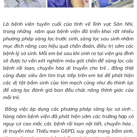
Là bệnh viện tuyến cuối của tỉnh về lĩnh vực Sản Nhi,
trong những năm qua bệnh viện đã triển khai rất nhiều
phương pháp sàng lọc trước sinh, sàng lọc sau sinh nhằm
mục đích nâng cao hiệu quả chẩn đoán, điều trị sớm các
bệnh lý sơ sinh. Mỗi em bé sau khi sinh ra tại viện gia đình
sẽ được tư vấn xét nghiệm máu gót chân để sàng lọc các
bệnh rối loạn, chuyển hóa di truyền cho trẻ , đồng thời
cũng được siêu âm tim trực tiếp trên em bé để phát hiện
các dị tật bẩm sinh của tim mạch cũng như đo thính lực
để sàng lọc đánh giá ban đầu chức năng thính giác của
mỗi trẻ.
Bằng việc áp dụng các phương pháp sàng lọc sơ sinh ,
hàng năm bệnh viện đã phát hiện sớm các trường hợp có
nguy cơ cao mắc các bệnh rối loạn nội tiết, chuyển hóa ,
di truyền như: Thiếu men G6PD, suy giáp trạng bẩm sinh,